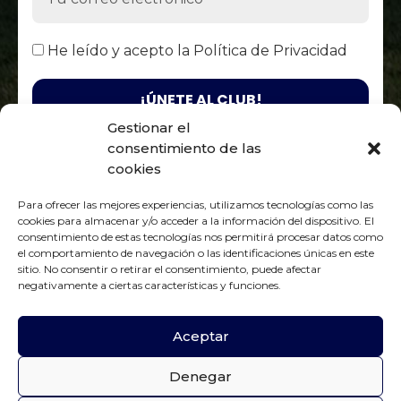
He leído y acepto la
Política de Privacidad
Gestionar el
consentimiento de las
Responsable. Fénix Club Rugby Zaragoza / Finalidad. Enviarte
nuestras publicaciones y noticias / Legitimación. Tu
cookies
consentimiento / Destinatarios. Solo se realizan cesiones si existe
una obligación legal / Derechos. Podrás ejercer tus derechos de
Para ofrecer las mejores experiencias, utilizamos tecnologías como las
acceso, rectificación, limitación y suprimir los datos como se
Política de Privacidad
indica en la
cookies para almacenar y/o acceder a la información del dispositivo. El
consentimiento de estas tecnologías nos permitirá procesar datos como
el comportamiento de navegación o las identificaciones únicas en este
sitio. No consentir o retirar el consentimiento, puede afectar
negativamente a ciertas características y funciones.
Aviso Legal
|
Política de Privacidad
|
Política de Cookies
Aceptar
Denegar