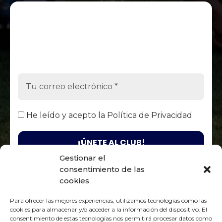
He leído y acepto la
Política de Privacidad
Gestionar el
consentimiento de las
Responsable. Fénix Club Rugby Zaragoza / Finalidad. Enviarte
nuestras publicaciones y noticias / Legitimación. Tu
cookies
consentimiento / Destinatarios. Solo se realizan cesiones si existe
una obligación legal / Derechos. Podrás ejercer tus derechos de
Para ofrecer las mejores experiencias, utilizamos tecnologías como las
acceso, rectificación, limitación y suprimir los datos como se
Política de Privacidad
indica en la
cookies para almacenar y/o acceder a la información del dispositivo. El
consentimiento de estas tecnologías nos permitirá procesar datos como