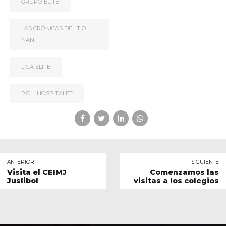
GRUPO ÉLITE
LAS CRÓNICAS DEL TIO
NAN
LIGA ÉLITE
R.C. L'HOSPITALET
ANTERIOR
SIGUIENTE
Visita el CEIMJ
Comenzamos las
Juslibol
visitas a los colegios