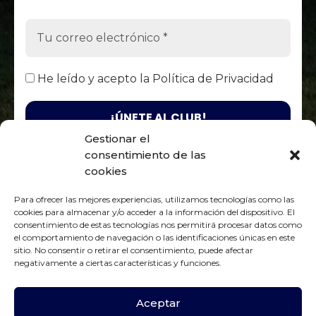
He leído y acepto la
Política de Privacidad
Gestionar el
consentimiento de las
Responsable. Fénix Club Rugby Zaragoza / Finalidad. Enviarte
nuestras publicaciones y noticias / Legitimación. Tu
cookies
consentimiento / Destinatarios. Solo se realizan cesiones si existe
una obligación legal / Derechos. Podrás ejercer tus derechos de
Para ofrecer las mejores experiencias, utilizamos tecnologías como las
acceso, rectificación, limitación y suprimir los datos como se
Política de Privacidad
indica en la
cookies para almacenar y/o acceder a la información del dispositivo. El
consentimiento de estas tecnologías nos permitirá procesar datos como
el comportamiento de navegación o las identificaciones únicas en este
sitio. No consentir o retirar el consentimiento, puede afectar
negativamente a ciertas características y funciones.
Aviso Legal
|
Política de Privacidad
|
Política de Cookies
Aceptar