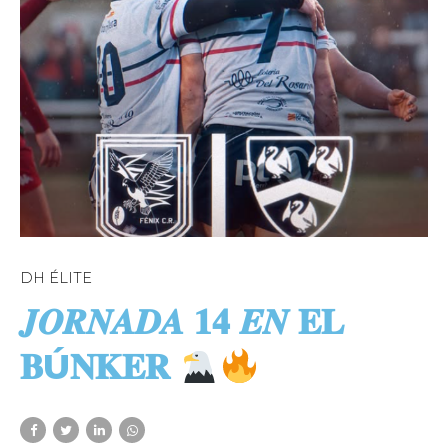
DH ÉLITE
𝑱𝑶𝑹𝑵𝑨𝑫𝑨 𝟏𝟒 𝑬𝑵 𝐄𝐋
𝐁Ú𝐍𝐊𝐄𝐑