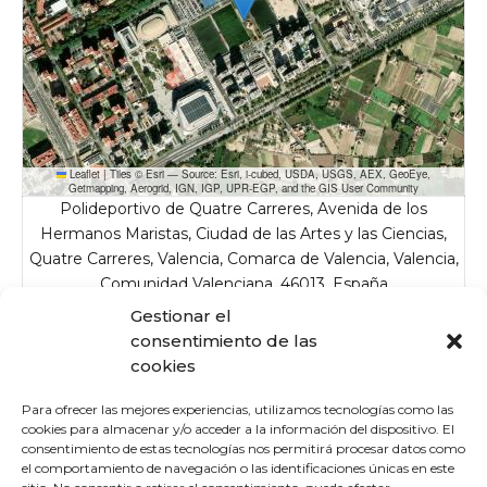
Leaflet
|
Tiles © Esri — Source: Esri, i-cubed, USDA, USGS, AEX, GeoEye,
Getmapping, Aerogrid, IGN, IGP, UPR-EGP, and the GIS User Community
Polideportivo de Quatre Carreres, Avenida de los
Hermanos Maristas, Ciudad de las Artes y las Ciencias,
Quatre Carreres, Valencia, Comarca de Valencia, Valencia,
Comunidad Valenciana, 46013, España
Gestionar el
Detalles
consentimiento de las
cookies
Fecha
Hora
Liga
Temporada
10 de enero de
Liga SUB23 2025-
Para ofrecer las mejores experiencias, utilizamos tecnologías como las
16:00
2025-2026
2026
26
cookies para almacenar y/o acceder a la información del dispositivo. El
consentimiento de estas tecnologías nos permitirá procesar datos como
el comportamiento de navegación o las identificaciones únicas en este