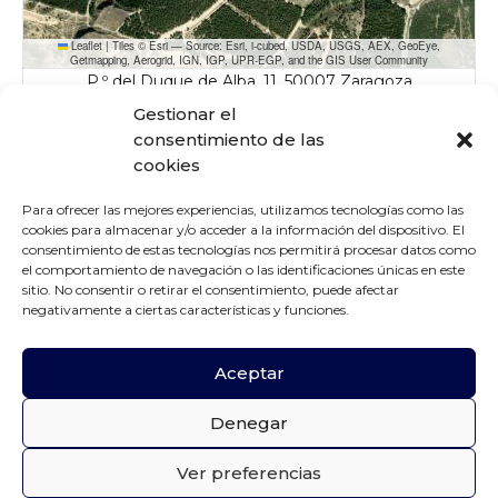
Leaflet
|
Tiles © Esri — Source: Esri, i-cubed, USDA, USGS, AEX, GeoEye,
Getmapping, Aerogrid, IGN, IGP, UPR-EGP, and the GIS User Community
P.º del Duque de Alba, 11, 50007 Zaragoza
Gestionar el
Detalles
consentimiento de las
cookies
Fecha
Hora
Liga
Temporada
17 de enero de
Liga DH Élite 2025-
Para ofrecer las mejores experiencias, utilizamos tecnologías como las
16:00
2025-2026
2026
26
cookies para almacenar y/o acceder a la información del dispositivo. El
consentimiento de estas tecnologías nos permitirá procesar datos como
el comportamiento de navegación o las identificaciones únicas en este
sitio. No consentir o retirar el consentimiento, puede afectar
negativamente a ciertas características y funciones.
Aceptar
Denegar
ANTERIOR
SIGUIENTE
J10 SUB 23: FIBRA
J11 SUB 23:
VALENCIA LES
RECOLETAS SALUD
Ver preferencias
ABELLES —
FENIX — GERNIKA