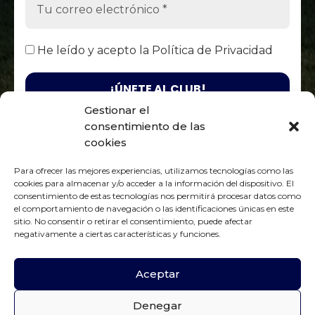
He leído y acepto la
Política de Privacidad
Gestionar el
consentimiento de las
Responsable. Fénix Club Rugby Zaragoza / Finalidad. Enviarte
nuestras publicaciones y noticias / Legitimación. Tu
cookies
consentimiento / Destinatarios. Solo se realizan cesiones si existe
una obligación legal / Derechos. Podrás ejercer tus derechos de
Para ofrecer las mejores experiencias, utilizamos tecnologías como las
acceso, rectificación, limitación y suprimir los datos como se
Política de Privacidad
indica en la
cookies para almacenar y/o acceder a la información del dispositivo. El
consentimiento de estas tecnologías nos permitirá procesar datos como
el comportamiento de navegación o las identificaciones únicas en este
sitio. No consentir o retirar el consentimiento, puede afectar
negativamente a ciertas características y funciones.
Aviso Legal
|
Política de Privacidad
|
Política de Cookies
Aceptar
Denegar