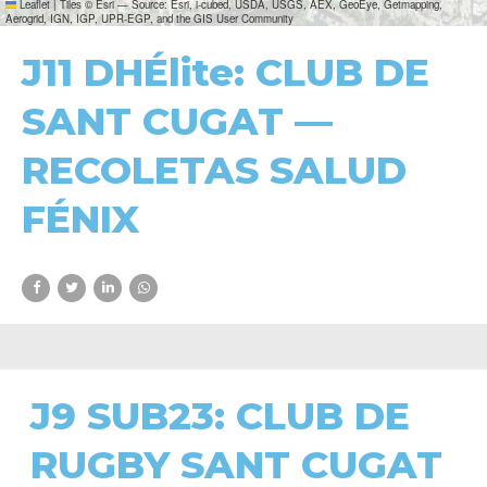
Leaflet
|
Tiles © Esri — Source: Esri, i-cubed, USDA, USGS, AEX, GeoEye, Getmapping,
Aerogrid, IGN, IGP, UPR-EGP, and the GIS User Community
J11 DHÉlite: CLUB DE
SANT CUGAT —
RECOLETAS SALUD
FÉNIX
J9 SUB23: CLUB DE
RUGBY SANT CUGAT