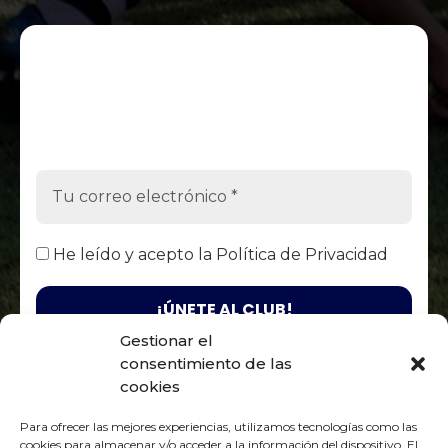
He leído y acepto la
Política de Privacidad
Gestionar el
consentimiento de las
Responsable. Fénix Club Rugby Zaragoza / Finalidad. Enviarte
nuestras publicaciones y noticias / Legitimación. Tu
cookies
consentimiento / Destinatarios. Solo se realizan cesiones si existe
una obligación legal / Derechos. Podrás ejercer tus derechos de
Para ofrecer las mejores experiencias, utilizamos tecnologías como las
acceso, rectificación, limitación y suprimir los datos como se
Política de Privacidad
indica en la
cookies para almacenar y/o acceder a la información del dispositivo. El