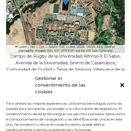
Leaflet
|
Tiles © Esri — Source: Esri, i-cubed, USDA, USGS, AEX, GeoEye,
Getmapping, Aerogrid, IGN, IGP, UPR-EGP, and the GIS User Community
Campo de Rugby de la Universidad Alfonso X El Sabio,
Avenida de la Universidad, Sexmo de Casarrubios,
Comunidad de Ciudad y Tierra de Segovia, Villanueva de la
Cañada, Comunidad de Madrid, 28691, España
Gestionar el
consentimiento de las
Detalles
cookies
Fecha
Hora
Liga
Temporada
Para ofrecer las mejores experiencias, utilizamos tecnologías como las
7 de marzo de 2026
15:00
Liga SUB23 2025-26
2025-2026
cookies para almacenar y/o acceder a la información del dispositivo. El
consentimiento de estas tecnologías nos permitirá procesar datos como
el comportamiento de navegación o las identificaciones únicas en este
sitio. No consentir o retirar el consentimiento, puede afectar
negativamente a ciertas características y funciones.