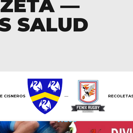
 ZETA —
S SALUD
E CISNEROS
—
RECOLETAS
Vídeo