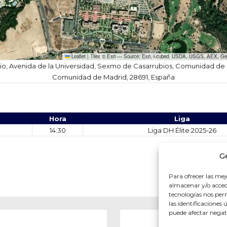
Leaflet
|
Tiles © Esri — Source: Esri, i-cubed, USDA, USGS, AEX, G
o, Avenida de la Universidad, Sexmo de Casarrubios, Comunidad de C
Comunidad de Madrid, 28691, España
Hora
Liga
14:30
Liga DH Élite 2025-26
G
Para ofrecer las mej
almacenar y/o accede
tecnologías nos pe
las identificaciones 
puede afectar negati