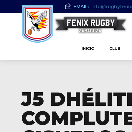
EMAIL:
info@rugbyfeni
INICIO
CLUB
J5 DHÉLIT
COMPLUT