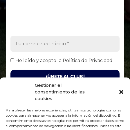
He leído y acepto la
Política de Privacidad
Gestionar el
consentimiento de las
Responsable. Fénix Club Rugby Zaragoza / Finalidad. Enviarte
nuestras publicaciones y noticias / Legitimación. Tu
cookies
consentimiento / Destinatarios. Solo se realizan cesiones si existe
una obligación legal / Derechos. Podrás ejercer tus derechos de
Para ofrecer las mejores experiencias, utilizamos tecnologías como las
acceso, rectificación, limitación y suprimir los datos como se
Política de Privacidad
indica en la
cookies para almacenar y/o acceder a la información del dispositivo. El
consentimiento de estas tecnologías nos permitirá procesar datos como
el comportamiento de navegación o las identificaciones únicas en este