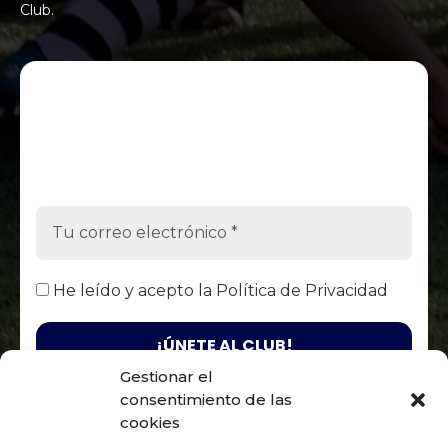
Club.
He leído y acepto la
Política de Privacidad
Gestionar el
consentimiento de las
Responsable. Fénix Club Rugby Zaragoza / Finalidad. Enviarte
nuestras publicaciones y noticias / Legitimación. Tu
cookies
consentimiento / Destinatarios. Solo se realizan cesiones si existe
una obligación legal / Derechos. Podrás ejercer tus derechos de